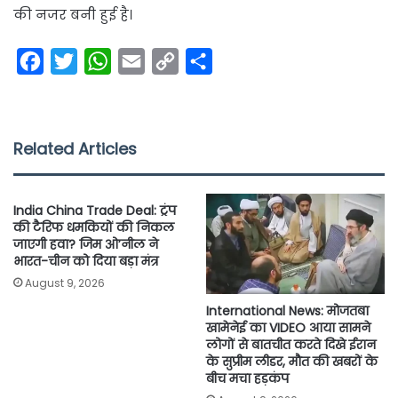
की नजर बनी हुई है।
F
T
W
E
C
S
a
w
h
m
o
h
c
i
a
a
p
a
e
t
t
i
y
r
Related Articles
b
t
s
l
L
e
o
e
A
i
India China Trade Deal: ट्रंप
o
r
p
n
की टैरिफ धमकियों की निकल
जाएगी हवा? जिम ओ’नील ने
k
p
k
भारत-चीन को दिया बड़ा मंत्र
August 9, 2026
International News: मोजतबा
खामेनेई का VIDEO आया सामने
लोगों से बातचीत करते दिखे ईरान
के सुप्रीम लीडर, मौत की खबरों के
बीच मचा हड़कंप