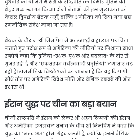
बुधवार को बीजिंग में रूस के राष्ट्रपति
व्लादिमीर पुतिन
का
बेहद भव्य स्वागत किया। दोनों नेताओं की इस मुलाकात को
केवल द्विपक्षीय बैठक नहीं, बल्कि अमेरिका को दिया गया बड़ा
रणनीतिक संदेश माना जा रहा है।
बैठक के दौरान शी जिनपिंग ने अंतरराष्ट्रीय हालात पर चिंता
जताते हुए परोक्ष रूप से अमेरिका की नीतियों पर निशाना साधा।
उन्होंने कहा कि दुनिया “उथल-पुथल और बदलाव” के दौर से
गुजर रही है और “एकतरफा वर्चस्ववादी प्रवृत्तियां” लगातार बढ़
रही हैं। राजनीतिक विश्लेषकों का मानना है कि यह टिप्पणी
सीधे तौर पर अमेरिकी विदेश नीति और वैश्विक दबदबे की ओर
इशारा थी।
ईरान युद्ध पर चीन का बड़ा बयान
चीनी राष्ट्रपति ने ईरान को लेकर भी अहम टिप्पणी की।
ईरान
और अमेरिका-इजरायल तनाव के बीच शी जिनपिंग ने कहा कि
युद्ध का “जल्द अंत” होना बेहद जरूरी है, क्योंकि इससे वैश्विक