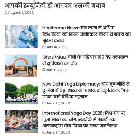
आपकी इम्युनिटी ही आपका असली बचाव
August 2, 2026
Healthcare News-चार लाख से अधिक
किशोरियों को मिला सर्वाइकल कैंसर से बचाव का
सुरक्षा कवच
July 18, 2026
Ghosi/Mau: घोसी के टडियाव 100 बेड अस्पताल
में सुविधाओं का टोटा
July 11, 2026
New Delhi Yoga Diplomacy: योग कूटनीति से
दुनिया में बढ़ा भारत का प्रभाव, सांस्कृतिक ‘सॉफ्ट
पावर’ बनी वैश्विक पहचान
June 24, 2026
International Yoga Day 2026: विश्व मंच पर
गूंजा भारत का योग, न्यूयॉर्क से शंघाई तक
अंतरराष्ट्रीय योग दिवस पर उमड़ा जनसैलाब
June 24, 2026