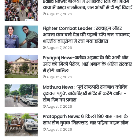
Ballia News: बलिया में उमाशंकर सिंह की अंतिम
यात्रा में उमड़ा जनसैलाब, नम आंखों से दी गई विदाई
August 7, 2026
Fighter Combat Leader : स्क्वाड्रन लीडर
भावना कंठ बनीं देश की पहली ‘टॉप गन’ पायलट,
भारतीय वायुसेना में रचा नया इतिहास
August 7, 2026
Pryagraj News-अतीक अहमद के बेटे अली और
उमर को मिली पैरोल, भाई अबान के अंतिम संस्कार
में होंगे शामिल
August 7, 2026
Mathura News : ‘पूर्व राष्ट्रपति रामनाथ कोविंद
वृंदावन पहुंचे’, बांकेबिहारी मंदिर में करेंगे दर्शन –
तीन दिन का प्रवास
August 7, 2026
Pratapgarh News: 6 किलो 190 ग्राम गांजा के
साथ तीन युवक गिरफ्तार, चार पहिया वाहन सीज
August 7, 2026