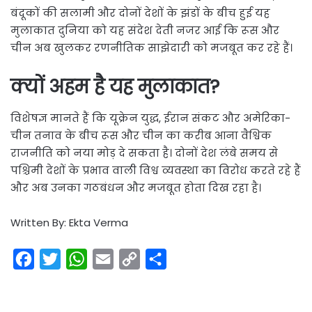
बंदूकों की सलामी और दोनों देशों के झंडों के बीच हुई यह
मुलाकात दुनिया को यह संदेश देती नजर आई कि रूस और
चीन अब खुलकर रणनीतिक साझेदारी को मजबूत कर रहे हैं।
क्यों अहम है यह मुलाकात?
विशेषज्ञ मानते हैं कि यूक्रेन युद्ध, ईरान संकट और अमेरिका-
चीन तनाव के बीच रूस और चीन का करीब आना वैश्विक
राजनीति को नया मोड़ दे सकता है। दोनों देश लंबे समय से
पश्चिमी देशों के प्रभाव वाली विश्व व्यवस्था का विरोध करते रहे हैं
और अब उनका गठबंधन और मजबूत होता दिख रहा है।
Written By: Ekta Verma
F
T
W
E
C
S
a
w
h
m
o
h
c
i
a
a
p
a