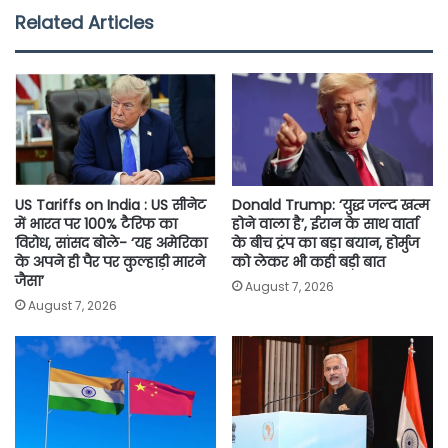
e
t
t
i
y
r
Related Articles
b
t
s
l
L
e
o
e
A
i
o
r
p
n
k
p
k
US Tariffs on India : US सीनेट
Donald Trump: ‘युद्ध जल्द खत्म
में भारत पर 100% टैरिफ का
होने वाला है’, ईरान के साथ वार्ता
विरोध, सांसद बोले- ‘यह अमेरिका
के बीच ट्रंप का बड़ा बयान, होर्मुज
के अपने ही पैर पर कुल्हाड़ी मारने
को लेकर भी कही बड़ी बात
जैसा’
August 7, 2026
August 7, 2026