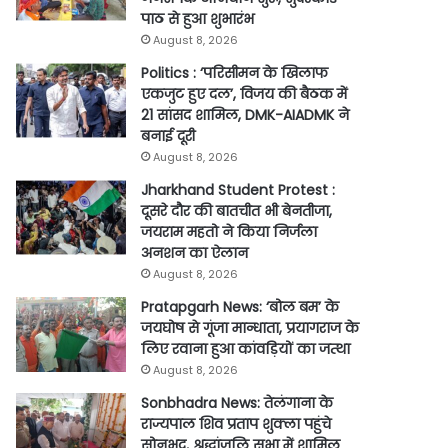
पाठ से हुआ शुभारंभ
August 8, 2026
Politics : ‘परिसीमन के खिलाफ
एकजुट हुए दल’, विजय की बैठक में
21 सांसद शामिल, DMK-AIADMK ने
बनाई दूरी
August 8, 2026
Jharkhand Student Protest :
दूसरे दौर की बातचीत भी बेनतीजा,
जयराम महतो ने किया निर्जला
अनशन का ऐलान
August 8, 2026
Pratapgarh News: ‘बोल बम’ के
जयघोष से गूंजा मान्धाता, प्रयागराज के
लिए रवाना हुआ कांवड़ियों का जत्था
August 8, 2026
Sonbhadra News: तेलंगाना के
राज्यपाल शिव प्रताप शुक्ला पहुंचे
सोनभद्र, श्रद्धांजलि सभा में शामिल