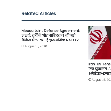
e
t
t
i
y
r
b
t
s
l
L
e
Related Articles
o
e
A
i
o
r
p
n
Mecca Joint Defense Agreement:
k
p
k
सऊदी, तुर्किये और पाकिस्तान की बड़ी
डिफेंस डील, क्या है ‘इस्लामिक NATO’?
August 8, 2026
Iran-US Tension
सिर झुकाएंगे…
अमेरिका-इजरा
August 8, 20