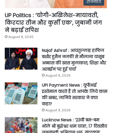
राजनीति
UP Politics : ‘योगी-अखिलेश-मायावती,
किरदार तीन और कुर्सी एक’, जुबानी जंग
ने बढ़ाई तपिश
August 8, 2026
Najaf Ashraf : आयतुल्लाह हाफिज
बशीर हुसैन नजफी से मौलाना यासूब
अब्बास की खास मुलाकात, शिक्षा और
अरबईन पर हुई चर्चा
August 8, 2026
UPI Payment News : यूपीआई
इस्तेमाल करते हैं तो आपके लिये काम
की खबर, जानिये सरकार ने क्या
कहा?
August 8, 2026
Lucknow News : ’23वीं बम-बम
भोले श्री बुद्धेश्वर धाम यात्रा’, 17 दिवसीय
जनसंपर्क अभियान शुरू, सुंदरकांड