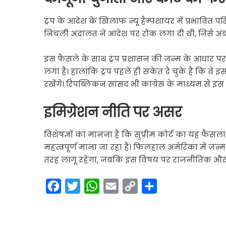
ट्रंप के आदेश के खिलाफ न्यू हैम्पशायर में प्रभावि
निचली अदालत ने आदेश पर रोक लगा दी थी, जिसे अब सु
इस फैसले के साथ ट्रंप प्रशासन की जन्म के आधार 
लगा है। हालांकि ट्रंप पहले ही संकेत दे चुके हैं कि व
रखेंगे। रिपब्लिकन सांसद भी कांग्रेस के माध्यम से इस
इमिग्रेशन नीति पर असर
विशेषज्ञों का मानना है कि सुप्रीम कोर्ट का यह फै
महत्वपूर्ण माना जा रहा है। फिलहाल अमेरिका में 
तरह लागू रहेगा, जबकि इस विषय पर राजनीतिक और 
F
T
W
E
C
S
a
w
h
m
o
h
c
i
a
a
p
a