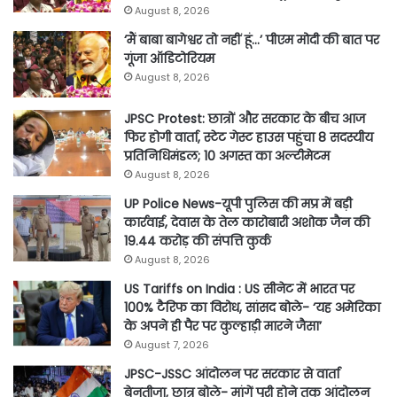
August 8, 2026
‘मैं बाबा बागेश्वर तो नहीं हूं…’ पीएम मोदी की बात पर
गूंजा ऑडिटोरियम
August 8, 2026
JPSC Protest: छात्रों और सरकार के बीच आज
फिर होगी वार्ता, स्टेट गेस्ट हाउस पहुंचा 8 सदस्यीय
प्रतिनिधिमंडल; 10 अगस्त का अल्टीमेटम
August 8, 2026
UP Police News-यूपी पुलिस की मप्र में बड़ी
कार्रवाई, देवास के तेल कारोबारी अशोक जैन की
19.44 करोड़ की संपत्ति कुर्क
August 8, 2026
US Tariffs on India : US सीनेट में भारत पर
100% टैरिफ का विरोध, सांसद बोले- ‘यह अमेरिका
के अपने ही पैर पर कुल्हाड़ी मारने जैसा’
August 7, 2026
JPSC-JSSC आंदोलन पर सरकार से वार्ता
बेनतीजा, छात्र बोले- मांगें पूरी होने तक आंदोलन