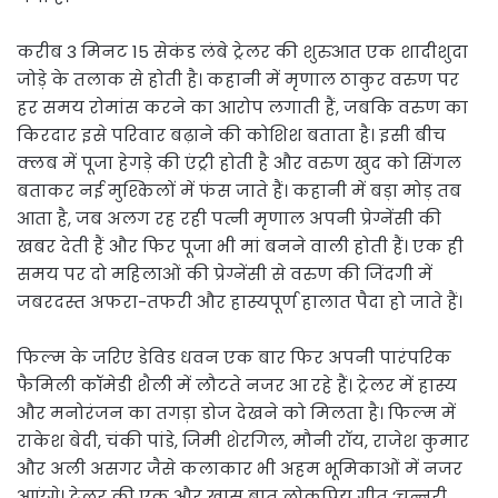
करीब 3 मिनट 15 सेकंड लंबे ट्रेलर की शुरुआत एक शादीशुदा
जोड़े के तलाक से होती है। कहानी में मृणाल ठाकुर वरुण पर
हर समय रोमांस करने का आरोप लगाती हैं, जबकि वरुण का
किरदार इसे परिवार बढ़ाने की कोशिश बताता है। इसी बीच
क्लब में पूजा हेगड़े की एंट्री होती है और वरुण खुद को सिंगल
बताकर नई मुश्किलों में फंस जाते हैं। कहानी में बड़ा मोड़ तब
आता है, जब अलग रह रही पत्नी मृणाल अपनी प्रेग्नेंसी की
खबर देती हैं और फिर पूजा भी मां बनने वाली होती हैं। एक ही
समय पर दो महिलाओं की प्रेग्नेंसी से वरुण की जिंदगी में
जबरदस्त अफरा-तफरी और हास्यपूर्ण हालात पैदा हो जाते हैं।
फिल्म के जरिए डेविड धवन एक बार फिर अपनी पारंपरिक
फैमिली कॉमेडी शैली में लौटते नजर आ रहे हैं। ट्रेलर में हास्य
और मनोरंजन का तगड़ा डोज देखने को मिलता है। फिल्म में
राकेश बेदी, चंकी पांडे, जिमी शेरगिल, मौनी रॉय, राजेश कुमार
और अली असगर जैसे कलाकार भी अहम भूमिकाओं में नजर
आएंगे। ट्रेलर की एक और खास बात लोकप्रिय गीत ‘चुन्नरी