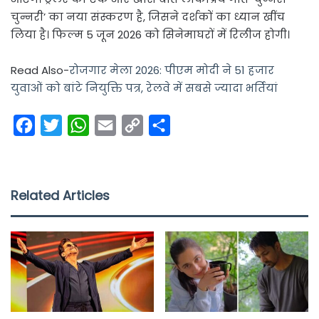
चुन्नरी’ का नया संस्करण है, जिसने दर्शकों का ध्यान खींच
लिया है। फिल्म 5 जून 2026 को सिनेमाघरों में रिलीज होगी।
Read Also-
रोजगार मेला 2026: पीएम मोदी ने 51 हजार
युवाओं को बांटे नियुक्ति पत्र, रेलवे में सबसे ज्यादा भर्तियां
F
T
W
E
C
S
a
w
h
m
o
h
c
i
a
a
p
a
e
t
t
i
y
r
Related Articles
b
t
s
l
L
e
o
e
A
i
o
r
p
n
k
p
k