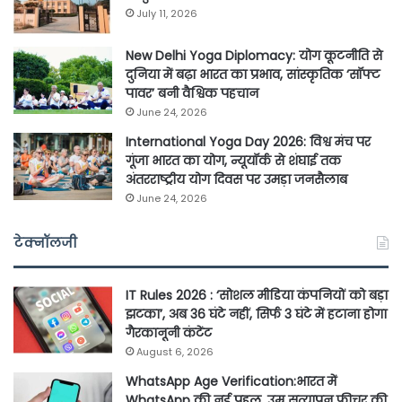
July 11, 2026
New Delhi Yoga Diplomacy: योग कूटनीति से
दुनिया में बढ़ा भारत का प्रभाव, सांस्कृतिक ‘सॉफ्ट
पावर’ बनी वैश्विक पहचान
June 24, 2026
International Yoga Day 2026: विश्व मंच पर
गूंजा भारत का योग, न्यूयॉर्क से शंघाई तक
अंतरराष्ट्रीय योग दिवस पर उमड़ा जनसैलाब
June 24, 2026
टेक्नॉलजी
IT Rules 2026 : ‘सोशल मीडिया कंपनियों को बड़ा
झटका’, अब 36 घंटे नहीं, सिर्फ 3 घंटे में हटाना होगा
गैरकानूनी कंटेंट
August 6, 2026
WhatsApp Age Verification:भारत में
WhatsApp की नई पहल, उम्र सत्यापन फीचर की