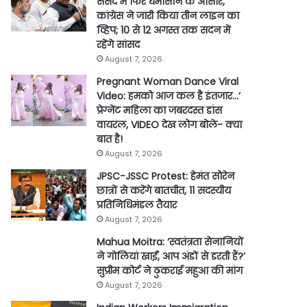
संसद में फिर घमासान के आसार,
कांग्रेस ने जारी किया तीन लाइन का
व्हिप; 10 से 12 अगस्त तक सदन में
रहेंगे सांसद
August 7, 2026
Pregnant Woman Dance Viral
Video: हमको आज कल है इंतजार…’
प्रेग्नेंट महिला का जबरदस्त डांस
वायरल, VIDEO देख लोग बोले- क्या
बात है!
August 7, 2026
JPSC-JSSC Protest: हेमंत सोरेन
छात्रों से करेंगे बातचीत, 11 सदस्यीय
प्रतिनिधिमंडल तैयार
August 7, 2026
Mahua Moitra: ‘स्वतंत्रता सेनानियों
ने गोलियां खाईं, आप अंडों से डरती हैं?’
सुप्रीम कोर्ट ने ठुकराई महुआ की मांग
August 7, 2026