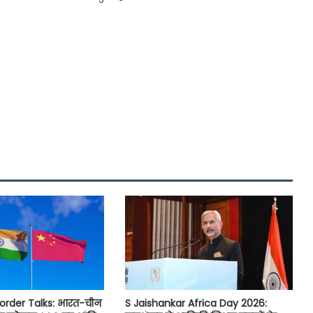
order Talks: भारत-चीन
S Jaishankar Africa Day 2026: