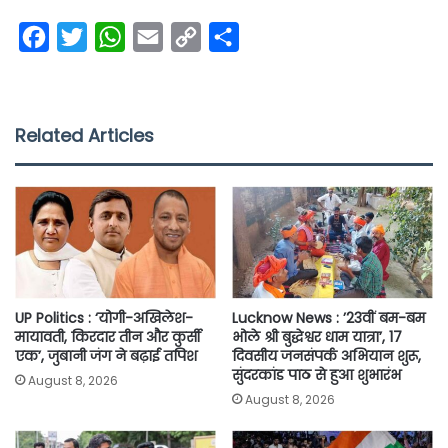
F
T
W
E
C
S
a
w
h
m
o
h
c
i
a
a
p
a
e
t
t
i
y
r
Related Articles
b
t
s
l
L
e
o
e
A
i
o
r
p
n
k
p
k
UP Politics : ‘योगी-अखिलेश-
Lucknow News : ’23वीं बम-बम
मायावती, किरदार तीन और कुर्सी
भोले श्री बुद्धेश्वर धाम यात्रा’, 17
एक’, जुबानी जंग ने बढ़ाई तपिश
दिवसीय जनसंपर्क अभियान शुरू,
सुंदरकांड पाठ से हुआ शुभारंभ
August 8, 2026
August 8, 2026