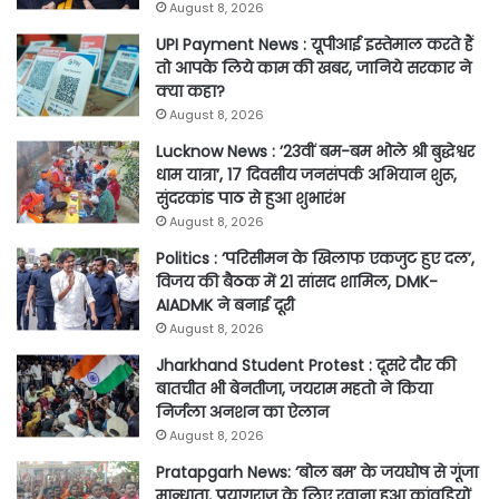
August 8, 2026
UPI Payment News : यूपीआई इस्तेमाल करते हैं
तो आपके लिये काम की खबर, जानिये सरकार ने
क्या कहा?
August 8, 2026
Lucknow News : ’23वीं बम-बम भोले श्री बुद्धेश्वर
धाम यात्रा’, 17 दिवसीय जनसंपर्क अभियान शुरू,
सुंदरकांड पाठ से हुआ शुभारंभ
August 8, 2026
Politics : ‘परिसीमन के खिलाफ एकजुट हुए दल’,
विजय की बैठक में 21 सांसद शामिल, DMK-
AIADMK ने बनाई दूरी
August 8, 2026
Jharkhand Student Protest : दूसरे दौर की
बातचीत भी बेनतीजा, जयराम महतो ने किया
निर्जला अनशन का ऐलान
August 8, 2026
Pratapgarh News: ‘बोल बम’ के जयघोष से गूंजा
मान्धाता, प्रयागराज के लिए रवाना हुआ कांवड़ियों