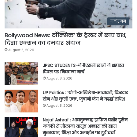
मनोरंजन
Bollywood News: टॉक्सिक’ के ट्रेलर में छाए यश,
दिखा एक्शन का दमदार अंदाज
August 8, 2026
JPSC STUDENTS-जेपीएससी छात्रों ने शहादत
दिवस पर निकाला मार्च
August 8, 2026
UP Politics : ‘योगी-अखिलेश-मायावती, किरदार
तीन और कुर्सी एक’, जुबानी जंग ने बढ़ाई तपिश
August 8, 2026
Najaf Ashraf : आयतुल्लाह हाफिज बशीर हुसैन
नजफी से मौलाना यासूब अब्बास की खास
मुलाकात, शिक्षा और अरबईन पर हुई चर्चा