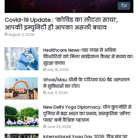
देश
Covid-19 Update : ‘कोविड का लौटता साया’,
आपकी इम्युनिटी ही आपका असली बचाव
August 2, 2026
Healthcare News-चार लाख से अधिक
किशोरियों को मिला सर्वाइकल कैंसर से बचाव का
सुरक्षा कवच
July 18, 2026
Ghosi/Mau: घोसी के टडियाव 100 बेड अस्पताल
में सुविधाओं का टोटा
July 11, 2026
New Delhi Yoga Diplomacy: योग कूटनीति से
दुनिया में बढ़ा भारत का प्रभाव, सांस्कृतिक ‘सॉफ्ट
पावर’ बनी वैश्विक पहचान
June 24, 2026
International Yoga Day 2026: विश्व मंच पर