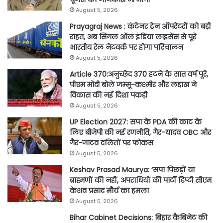
August 5, 2026
Prayagraj News : कंटेनर ट्रेन ऑपरेटरों को बड़ी
राहत, अब सिंगल ऑल इंडिया लाइसेंस से पूरे
भारतीय रेल नेटवर्क पर होगा परिचालन
August 5, 2026
Article 370:अनुच्छेद 370 हटने के सात वर्ष पूरे,
पीएम मोदी बोले जम्मू-कश्मीर और लद्दाख ने
विकास की नई दिशा पकड़ी
August 5, 2026
UP Election 2027: सपा के PDA की काट के
लिए बीजेपी की नई रणनीति, गैर-यादव OBC और
गैर-जाटव दलितों पर फोकस
August 5, 2026
Keshav Prasad Maurya: ‘सपा पिछड़ों या
ब्राह्मणों की नहीं, अपराधियों की पार्टी डिप्टी सीएम
केशव प्रसाद मौर्य का हमला
August 5, 2026
Bihar Cabinet Decisions: बिहार कैबिनेट की