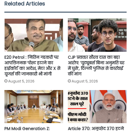
e
t
t
i
y
r
Related Articles
b
t
s
l
L
e
o
e
A
i
o
r
p
n
k
p
k
E20 Petrol : नितिन गडकरी पर
CJP प्रवक्ता सौरव दास का बड़ा
आपत्तिजनक पोस्ट हटाने का
आरोप: ‘यूट्यूबर्स बिना अनुमति घर
हाईकोर्ट का आदेश, मेटा और X से
में घुसे’, दिल्ली पुलिस से कार्रवाई
यूजर्स की जानकारी भी मांगी
की मांग
August 5, 2026
August 5, 2026
PM Modi Generation Z:
Article 370: अनुच्छेद 370 हटने