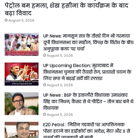
पेट्रोल बम हमला, शेख हसीना के कार्यक्रम के बाद
बढ़ा विवाद
August 5, 2026
UP News: मानसून सत्र के तीसरे दिन भी गरमाया
यूपी विधानसभा का माहौल, विपक्ष के विरोध के बीच
अनुपूरक बजट पर चर्चा
August 5, 2026
UP Upcoming Election: मुरादाबाद में
विधानसभा चुनाव की तैयारी तेज, प्रत्याशी चयन के
लिए सपा ने बढ़ाई सर्वे की रफ्तार
August 5, 2026
UP News : BSP के इकलौते विधायक उमाशंकर
सिंह का निधन, कैंसर से थे पीड़ित – तीन बार बने थे
विधायक
August 5, 2026
E20 Petrol : नितिन गडकरी पर आपत्तिजनक
पोस्ट हटाने का हाईकोर्ट का आदेश, मेटा और X से
यूजर्स की जानकारी भी मांगी