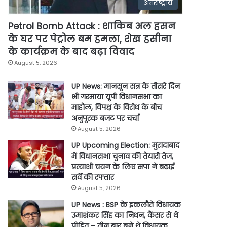
अंतर्राष्ट्रीय
Petrol Bomb Attack : शाकिब अल हसन
के घर पर पेट्रोल बम हमला, शेख हसीना
के कार्यक्रम के बाद बढ़ा विवाद
August 5, 2026
UP News: मानसून सत्र के तीसरे दिन
भी गरमाया यूपी विधानसभा का
माहौल, विपक्ष के विरोध के बीच
अनुपूरक बजट पर चर्चा
August 5, 2026
UP Upcoming Election: मुरादाबाद
में विधानसभा चुनाव की तैयारी तेज,
प्रत्याशी चयन के लिए सपा ने बढ़ाई
सर्वे की रफ्तार
August 5, 2026
UP News : BSP के इकलौते विधायक
उमाशंकर सिंह का निधन, कैंसर से थे
पीड़ित – तीन बार बने थे विधायक