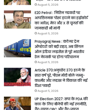
August 5, 2026
E20 Petrol : नितिन गडकरी पर
आपत्तिजनक पोस्ट हटाने का हाईकोर्ट
का आदेश, मेटा और X से यूजर्स की
जानकारी भी मांगी
August 5, 2026
Prayagraj News : कंटेनर ट्रेन
ऑपरेटरों को बड़ी राहत, अब सिंगल
ऑल इंडिया लाइसेंस से पूरे भारतीय
रेल नेटवर्क पर होगा परिचालन
August 5, 2026
Article 370:अनुच्छेद 370 हटने के
सात वर्ष पूरे, पीएम मोदी बोले जम्मू-
कश्मीर और लद्दाख ने विकास की नई
दिशा पकड़ी
August 5, 2026
UP Election 2027: सपा के PDA की
काट के लिए बीजेपी की नई रणनीति,
गैर-यादव OBC और गैर-जाटव