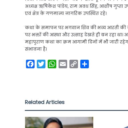
अध्यक्ष
ऋषिकेश पांडेय
, राम अवध सिंह, आशीष गुप्ता उर
एवं क्षेत्र के गणमान्य नागरिक उपस्थित रहे।
कथा के समापन पर भगवान शिव की भव्य आरती की गई 
पर भक्तों की आस्था और उत्साह देखते ही बन रहा था।
महापुराण कथा का क्रम आगामी दिनों में भी जारी रहेगा, जि
संभावना है।
F
T
W
E
C
S
a
w
h
m
o
h
c
i
a
a
p
a
e
t
t
i
y
r
b
t
s
l
L
e
Related Articles
o
e
A
i
o
r
p
n
k
p
k