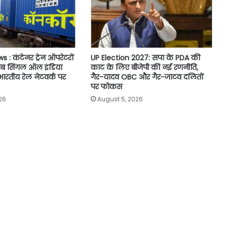
 : कंटेनर ट्रेन ऑपरेटरों
UP Election 2027: सपा के PDA की
 अब सिंगल ऑल इंडिया
काट के लिए बीजेपी की नई रणनीति,
 भारतीय रेल नेटवर्क पर
गैर-यादव OBC और गैर-जाटव दलितों
पर फोकस
26
August 5, 2026