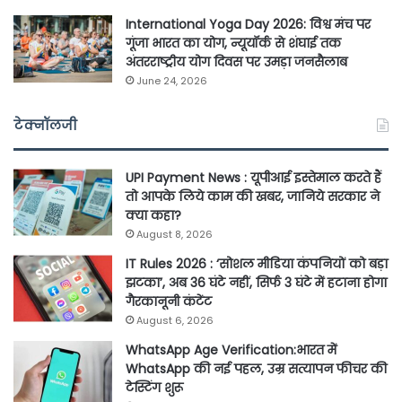
International Yoga Day 2026: विश्व मंच पर
गूंजा भारत का योग, न्यूयॉर्क से शंघाई तक
अंतरराष्ट्रीय योग दिवस पर उमड़ा जनसैलाब
June 24, 2026
टेक्नॉलजी
UPI Payment News : यूपीआई इस्तेमाल करते हैं
तो आपके लिये काम की खबर, जानिये सरकार ने
क्या कहा?
August 8, 2026
IT Rules 2026 : ‘सोशल मीडिया कंपनियों को बड़ा
झटका’, अब 36 घंटे नहीं, सिर्फ 3 घंटे में हटाना होगा
गैरकानूनी कंटेंट
August 6, 2026
WhatsApp Age Verification:भारत में
WhatsApp की नई पहल, उम्र सत्यापन फीचर की
टेस्टिंग शुरू