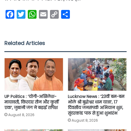
F
T
W
E
C
S
a
w
h
m
o
h
c
i
a
a
p
a
e
t
t
i
y
r
Related Articles
b
t
s
l
L
e
o
e
A
i
o
r
p
n
k
p
k
UP Politics : ‘योगी-अखिलेश-
Lucknow News : ’23वीं बम-बम
मायावती, किरदार तीन और कुर्सी
भोले श्री बुद्धेश्वर धाम यात्रा’, 17
एक’, जुबानी जंग ने बढ़ाई तपिश
दिवसीय जनसंपर्क अभियान शुरू,
सुंदरकांड पाठ से हुआ शुभारंभ
August 8, 2026
August 8, 2026