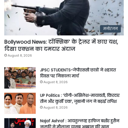
मनोरंजन
Bollywood News: टॉक्सिक’ के ट्रेलर में छाए यश,
दिखा एक्शन का दमदार अंदाज
August 8, 2026
JPSC STUDENTS-जेपीएससी छात्रों ने शहादत
दिवस पर निकाला मार्च
August 8, 2026
UP Politics : ‘योगी-अखिलेश-मायावती, किरदार
तीन और कुर्सी एक’, जुबानी जंग ने बढ़ाई तपिश
August 8, 2026
Najaf Ashraf : आयतुल्लाह हाफिज बशीर हुसैन
नजफी से मौलाना यासूब अब्बास की खास