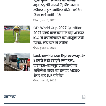
‘गूंगी गुड़िया’ टिप्पणी पर गरमाई
महाराष्ट्र की राजनीति, विधानसभा
स्पीकर राहुल नार्वेकर बोले- कांग्रेस
बिना शर्त माफी मांगे
August 6, 2026
ODI World Cup 2027 Qualifier:
2027 वनडे वर्ल्ड कप पर बड़ा अपडेट!
ICC ने क्वालीफायर का शेड्यूल जारी
किया, नोट कर लें तारीखें
August 6, 2026
Lucknow Kanpur Expressway: 2-
3 हफ्ते में ही उखड़ने लगा दम…’
लखनऊ-कानपुर एक्सप्रेसवे पर
अखिलेश यादव का हमला, VIDEO
शेयर कर BJP को घेरा
August 6, 2026
स्वास्थ्य