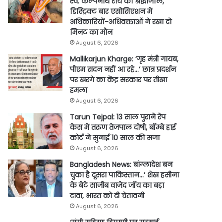
स्व. कल्पनाथ राय को श्रद्धांजलि,
डिस्ट्रिक्ट बार एसोसिएशन में
अधिकारियों-अधिवक्ताओं ने रखा दो
मिनट का मौन
August 6, 2026
Mallikarjun Kharge: ‘गृह मंत्री गायब,
पीएम सदन नहीं आ रहे…’ छात्र प्रदर्शन
पर खरगे का केंद्र सरकार पर तीखा
हमला
August 6, 2026
Tarun Tejpal: 13 साल पुराने रेप
केस में तरुण तेजपाल दोषी, बॉम्बे हाई
कोर्ट ने सुनाई 10 साल की सजा
August 6, 2026
Bangladesh News: बांग्लादेश बन
चुका है दूसरा पाकिस्तान…’ शेख हसीना
के बेटे साजीब वाजेद जॉय का बड़ा
दावा, भारत को दी चेतावनी
August 6, 2026