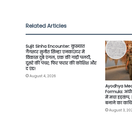
c
i
a
a
p
a
e
t
t
i
y
r
b
t
s
l
L
e
Related Articles
o
e
A
i
o
r
p
n
Sujit Sinha Encounter: कुख्यात
k
p
k
गैंगस्टर सुजीत सिन्हा एनकाउंटर में
विकास दुबे एंगल, एक की गाड़ी पलटी,
दूसरे की पंचर; फिर फरार की कोशिश और
द एंड!
August 4, 2026
Ayodhya Med
Formula: अयो
में मचा हड़कंप
बनाने का कथित
August 3, 20