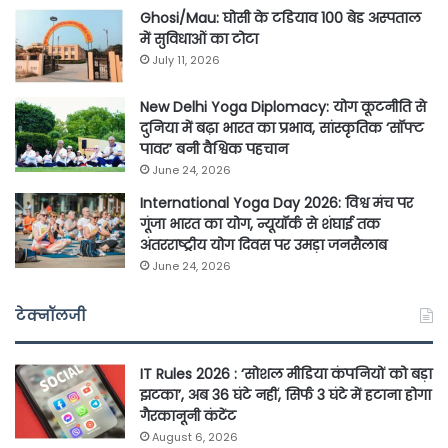
Ghosi/Mau: घोसी के टडियाव 100 बेड अस्पताल
में सुविधाओं का टोटा
July 11, 2026
New Delhi Yoga Diplomacy: योग कूटनीति से
दुनिया में बढ़ा भारत का प्रभाव, सांस्कृतिक ‘सॉफ्ट
पावर’ बनी वैश्विक पहचान
June 24, 2026
International Yoga Day 2026: विश्व मंच पर
गूंजा भारत का योग, न्यूयॉर्क से शंघाई तक
अंतरराष्ट्रीय योग दिवस पर उमड़ा जनसैलाब
June 24, 2026
टेक्नॉलजी
IT Rules 2026 : ‘सोशल मीडिया कंपनियों को बड़ा
झटका’, अब 36 घंटे नहीं, सिर्फ 3 घंटे में हटाना होगा
गैरकानूनी कंटेंट
August 6, 2026