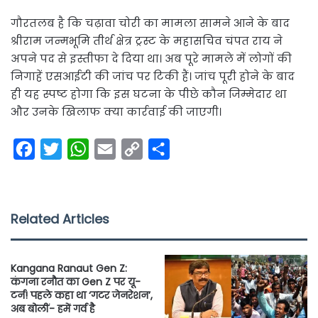
गौरतलब है कि चढ़ावा चोरी का मामला सामने आने के बाद
श्रीराम जन्मभूमि तीर्थ क्षेत्र ट्रस्ट के महासचिव चंपत राय ने
अपने पद से इस्तीफा दे दिया था। अब पूरे मामले में लोगों की
निगाहें एसआईटी की जांच पर टिकी हैं। जांच पूरी होने के बाद
ही यह स्पष्ट होगा कि इस घटना के पीछे कौन जिम्मेदार था
और उनके खिलाफ क्या कार्रवाई की जाएगी।
F
T
W
E
C
S
a
w
h
m
o
h
c
i
a
a
p
a
e
t
t
i
y
r
Related Articles
b
t
s
l
L
e
o
e
A
i
Kangana Ranaut Gen Z:
o
r
p
n
कंगना रनौत का Gen Z पर यू-
टर्न! पहले कहा था ‘गटर जेनरेशन’,
k
p
k
अब बोलीं- हमें गर्व है