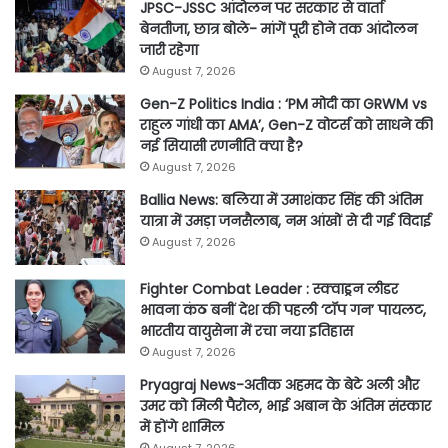
JPSC-JSSC आंदोलन पर सरकार से वार्ता
बेनतीजा, छात्र बोले- मांगें पूरी होने तक आंदोलन
जारी रहेगा
August 7, 2026
Gen-Z Politics India : ‘PM मोदी का GRWM vs
राहुल गांधी का AMA’, Gen-Z वोटर्स को साधने की
नई सियासी रणनीति क्या है?
August 7, 2026
Ballia News: बलिया में उमाशंकर सिंह की अंतिम
यात्रा में उमड़ा जनसैलाब, नम आंखों से दी गई विदाई
August 7, 2026
Fighter Combat Leader : स्क्वाड्रन लीडर
भावना कंठ बनीं देश की पहली ‘टॉप गन’ पायलट,
भारतीय वायुसेना में रचा नया इतिहास
August 7, 2026
Pryagraj News-अतीक अहमद के बेटे अली और
उमर को मिली पैरोल, भाई अबान के अंतिम संस्कार
में होंगे शामिल