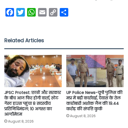
F
T
W
E
C
S
a
w
h
m
o
h
c
i
a
a
p
a
e
t
t
i
y
r
Related Articles
b
t
s
l
L
e
o
e
A
i
o
r
p
n
k
p
k
JPSC Protest: छात्रों और सरकार
UP Police News-यूपी पुलिस की
के बीच आज फिर होगी वार्ता, स्टेट
मप्र में बड़ी कार्रवाई, देवास के तेल
गेस्ट हाउस पहुंचा 8 सदस्यीय
कारोबारी अशोक जैन की 19.44
प्रतिनिधिमंडल; 10 अगस्त का
करोड़ की संपत्ति कुर्क
अल्टीमेटम
August 8, 2026
August 8, 2026