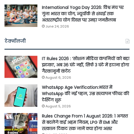
International Yoga Day 2026: विश्व मंच पर
गूंजा भारत का योग, न्यूयॉर्क से शंघाई तक
अंतरराष्ट्रीय योग दिवस पर उमड़ा जनसैलाब
June 24, 2026
टेक्नॉलजी
IT Rules 2026 : ‘सोशल मीडिया कंपनियों को बड़ा
झटका’, अब 36 घंटे नहीं, सिर्फ 3 घंटे में हटाना होगा
गैरकानूनी कंटेंट
August 6, 2026
WhatsApp Age Verification:भारत में
WhatsApp की नई पहल, उम्र सत्यापन फीचर की
टेस्टिंग शुरू
August 5, 2026
Rules Change From 1 August 2026: 1 अगस्त
से बदलेंगे कई अहम नियम, LPG से EMI और
तत्काल टिकट तक जानें क्या होगा असर