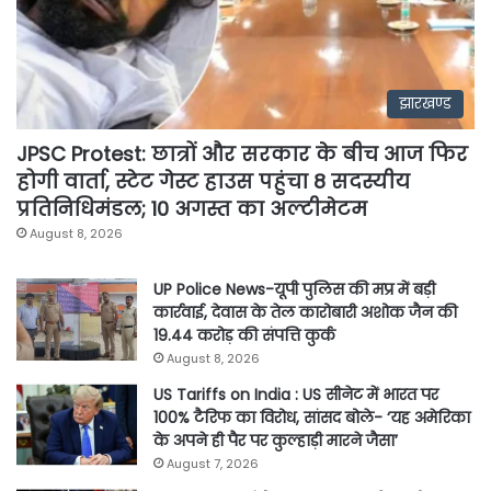
झारखण्ड
JPSC Protest: छात्रों और सरकार के बीच आज फिर
होगी वार्ता, स्टेट गेस्ट हाउस पहुंचा 8 सदस्यीय
प्रतिनिधिमंडल; 10 अगस्त का अल्टीमेटम
August 8, 2026
UP Police News-यूपी पुलिस की मप्र में बड़ी
कार्रवाई, देवास के तेल कारोबारी अशोक जैन की
19.44 करोड़ की संपत्ति कुर्क
August 8, 2026
US Tariffs on India : US सीनेट में भारत पर
100% टैरिफ का विरोध, सांसद बोले- ‘यह अमेरिका
के अपने ही पैर पर कुल्हाड़ी मारने जैसा’
August 7, 2026